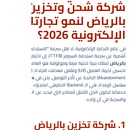
شركة شحن وتخزين
بالرياض لنمو تجارتك
الإلكترونية 2026؟
في عالم التجارة الإلكترونية، لا تقل سرعة "الاستجابة اللوجستية"
أهمية عن سرعة استجابة السيرفر (TTFB). إن اختيار
شركة شحن
بالرياض
تمتلك بنية تحتية مرنة وموثوقة هو العامل الحاسم في
تحسين تجربة العميل (UX) وتقليل معدلات الارتداد (Cart
Abandonment) الناتجة عن تأخر التوصيل. نحن في
Fullvia
ندرك أن
سلاسل الإمداد هي الـ Backend الحقيقي لمتجرك، ولذلك صممنا
خدماتنا لتكون الحل الأمثل للمتاجر التي تبحث عن الكفاءة
والسرعة في آن واحد.
1. شركة تخزين بالرياض