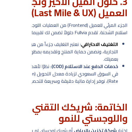
3. حلول الميل الأخير وتجربة
العميل (Last Mile & UX)
الجزء المرئي للعميل (Frontend) من العمليات اللوجستية هو
استلام الشحنة. تقدم Fullvia حلولاً تضمن لك تقييمات 5 نجوم:
التغليف الاحترافي
:
نعتبر التغليف جزءاً من هوية علامتك
التجارية، ونضمن حماية المنتج وتقديمه بمظهر يليق
بعميلك.
خدمات الدفع عند الاستلام (COD):
نظرًا لأهمية هذا الخيار
في السوق السعودي لزيادة معدل التحويل (Conversion
Rate)، نوفر إدارة مالية دقيقة وسريعة للتحصيلات.
الخاتمة: شريكك التقني
واللوجستي للنمو
اختيار
شركة تخزين بالرياض
أو شريك لوجستي لم يعد مجرد