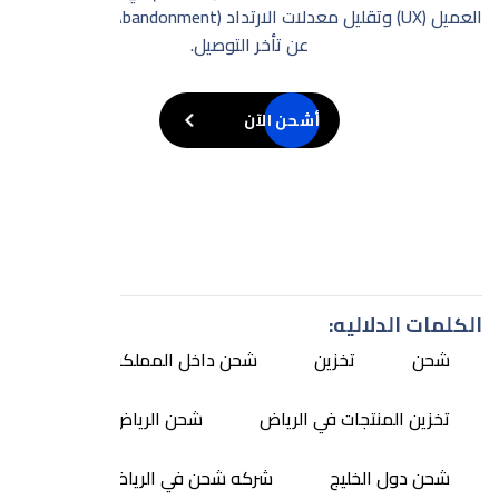
العميل (UX) وتقليل معدلات الارتداد (Cart Abandonment) الناتجة
نظام إدارة متكامل. تتميز مستودعات Fullvia الواقعة في موقع
عن تأخر التوصيل.
استراتيجي في حي السلي بكونها مركز عمليات متطور
أشحن الآن
خزن منتجاتك الآن
الكلمات الدلاليه:
شحن
تخزين
شحن داخل المملكه
تخزين المنتجات في الرياض
شحن الرياض
شحن دول الخليج
شركه شحن في الرياض