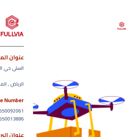
عنوان الم
القائمة
السلي حي ال
الرياض , الم
ال
من
e Number
550092061
خدم
550013886
ال
عنوان البر