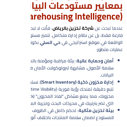
بمعايير مستودعات البيانات
(Warehousing Intelligence)
عندما تبحث عن
شركة تخزين بالرياض
، فأنت لا تبحث عن مساحة
فارغة فقط، بل عن نظام إدارة متكامل. تتميز مستودعات Fullvia
الواقعة في موقع استراتيجي في
حي السلي
بكونها مركز
عمليات متطور:
أمان وحماية عالية:
بيئة مراقبة ومؤمنة بالكامل تضمن
سلامة الأصول، مشابهة لبروتوكولات الأمان في مراكز
البيانات.
إدارة مخزون ذكية (Smart Inventory):
نستخدم أنظمة
تتبع دقيقة تمنحك رؤية فورية (Real-time Visibility) لحالة
مخزونك، مما يمنع مشاكل "نفاذ المخزون" (Out of Stock)
التي تضر بترتيبك في محركات البحث وتجربة المستخدم.
بيئة تخزين مثالية:
تحكم كامل في الظروف البيئية
للمستودع لضمان سلامة المنتجات باختلاف أنواعها.