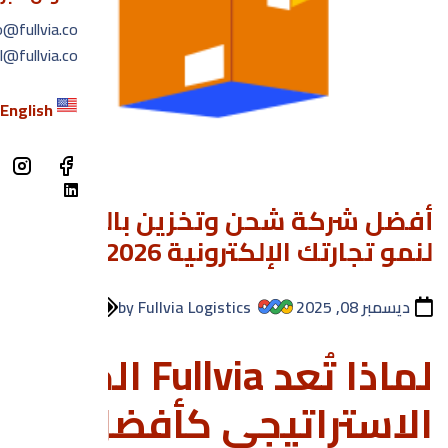
تو
o@fullvia.co
l@fullvia.co
ال
لغة
English
أفضل شركة شحن وتخزين بالرياض
لنمو تجارتك الإلكترونية 2026؟
ديسمبر 08, 2025
by Fullvia Logistics
الشحن
لماذا تُعد Fullvia الخيار
الاستراتيجي كأفضل