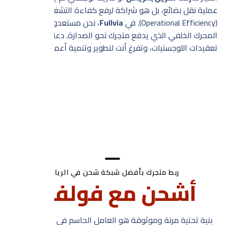
عملية نقل بضائع، بل هو شراكة لرفع كفاءة التشغيل
(Operational Efficiency). في
Fullvia
، نحن مستعدون لنكون
المحرك الخلفي الذي يدفع متجرك نحو الصدارة. دعنا نتولى
تعقيدات اللوجستيات، وتفرغ أنت لتطوير وتنمية أعمال
ربط متجرك بأفضل شبكة تخزين في الرياض
ربط متجرك بأفضل شبكة شحن في الرياض
خزن منتجاتك مع
أشحن مع فولفيا .
فولفيا .
بنية تحتية مرنة وموثوقة هو العامل الحاسم في تحسين تجربة