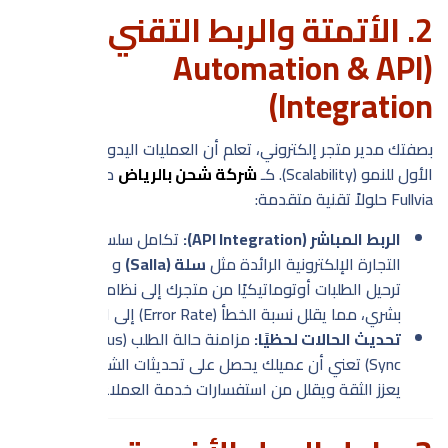
2. الأتمتة والربط التقني
(Automation & API
Integration)
بصفتك مدير متجر إلكتروني، تعلم أن العمليات اليدوية هي العدو
الأول للنمو (Scalability). كـ
شركة شحن بالرياض
متطورة، تقدم
Fullvia حلولاً تقنية متقدمة:
الربط المباشر (API Integration):
تكامل سلس مع منصات
التجارة الإلكترونية الرائدة مثل
سلة (Salla)
و
زد (Zid)
. يتم
ترحيل الطلبات أوتوماتيكيًا من متجرك إلى نظامنا دون تدخل
بشري، مما يقلل نسبة الخطأ (Error Rate) إلى الصفر تقريبًا.
تحديث الحالات لحظيًا:
مزامنة حالة الطلب (Order Status
Sync) تعني أن عميلك يحصل على تحديثات الشحن فورًا، مما
يعزز الثقة ويقلل من استفسارات خدمة العملاء.