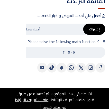
القائمة البريديه
📩أحصل علي أحدث العروض وأخبار الخدمات
إشتراك
Please solve the following math function: 9 - 5 = ?
نشاطك في هذا الموقع سيتم تحسينه عن طريق
© 2025 جميع الحقوق محفوظه فولفيا , برمجة وتطوير Arbvps
قبول ملفات تعريف الإرتباط .
ملفات تعريف الإرتباط
Technology
قبول ملفات التعريف