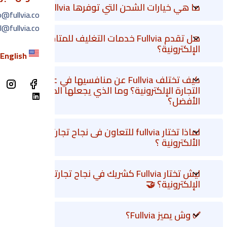
ما هي خيارات الشحن التي توفرها Fullvia؟
o@fullvia.co
l@fullvia.co
هل تقدم Fullvia خدمات التغليف للمتاجر
الإلكترونية؟
ل
English
كيف تختلف Fullvia عن منافسيها في عالم
التجارة الإلكترونية؟ وما الذي يجعلها الخيار
الأفضل؟
لماذا تختار fullvia للتعاون فى نجاح تجارتك
الألكترونية ؟
ليش تختار Fullvia كشريك في نجاح تجارتك
الإلكترونية؟ 🤝
✅ وش يميز Fullvia؟