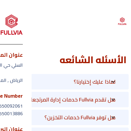
عنوان الم
الأسئله الشائعه
ا
السلي حي ال
الرياض , الم
لماذا عليك إختيارنا؟
e Number
هل تقدم Fullvia خدمات إدارة المرتجعات؟
550092061
550013886
هل توفر Fullvia خدمات التخزين؟
عنوان البر