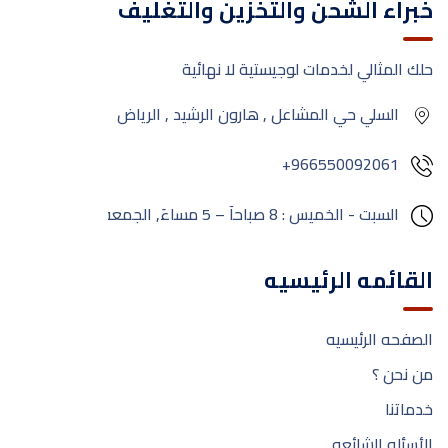
خبراء الشحن والتخزين والتغليف
حلك المثالي لخدمات لوجيستية لا نهائية
السلي حي المشاعل , هارون الرشيد , الرياض
+966550092061
السبت - الخميس : 8 صباحآ – 5 مساءَ,
الجمعة:
مغلق
القائمه الرئيسيه
الصفحه الرئيسيه
من نحن ؟
خدماتنا
الأسئله الشائعه