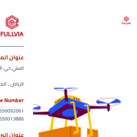
عنوان الم
القائمة
السلي حي ال
الرياض , الم
الرئ
من ن
e Number
550092061
خدمات
550013886
الأس
عنوان البر