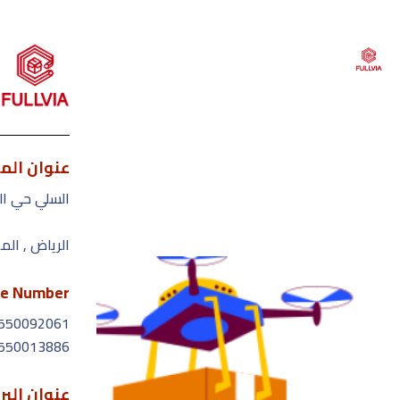
عنوان الم
القائمة
السلي حي ال
الرياض , الم
الرئ
من ن
e Number
550092061
خدمات
550013886
الأس
عنوان البر