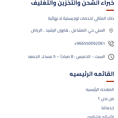
خبراء الشحن والتخزين والتغليف
حلك المثالي لخدمات لوجيستية لا نهائية
السلي حي المشاعل , هارون الرشيد , الرياض
+966550092061
السبت - الخميس : 8 صباحآ – 5 مساءَ,
الجمعة:
مغلق
القائمه الرئيسيه
الصفحه الرئيسيه
من نحن ؟
خدماتنا
الأسئله الشائعه