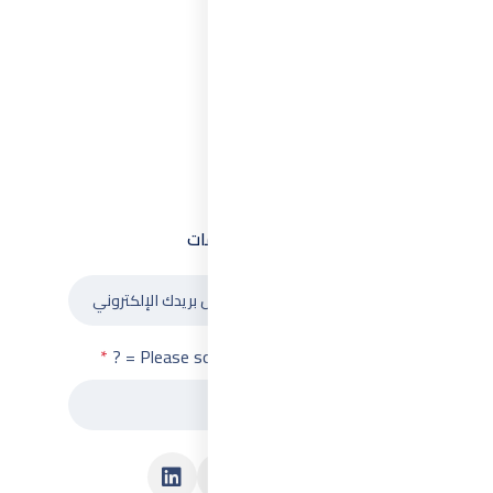
لقائمة البريديه
أحصل علي أحدث العروض وأخبار الخدمات
إشتراك
Please solve the following math function: 5 + 3 = 