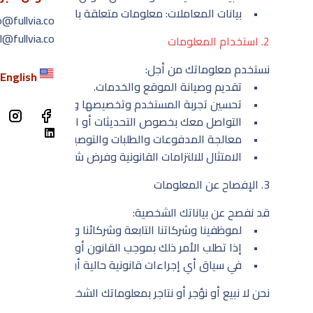
• بيانات المعاملات: معلومات متعلقة بالخدمات التي تشتري
o@fullvia.co
l@fullvia.co
2. استخدام المعلومات
نستخدم معلوماتك من أجل:
English
• تقديم وصيانة الموقع والخدمات.
• تحسين تجربة المستخدم وتخصيصها وتطويرها.
• التواصل معك بخصوص التحديثات أو العروض أو الدعم.
• معالجة المدفوعات والطلبات والتوصيل عند الاقتضاء.
• الامتثال للالتزامات القانونية وفرض شروطنا وسياساتنا.
3. الإفصاح عن المعلومات
قد نفصح عن بياناتك الشخصية:
• لموظفينا وشركاتنا التابعة وشركائنا ومزودي الخدمة حس
• إذا تطلب الأمر ذلك بموجب القانون أو التنظيم أو طلب ق
• في سياق أي إجراءات قانونية حالية أو متوقعة.
نحن لا نبيع أو نؤجر أو نتاجر بمعلوماتك الشخصية لأطراف ثالثة.