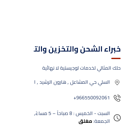
خبراء الشحن والتخزين والتغليف
حلك المثالي لخدمات لوجيستية لا نهائية
السلي حي المشاعل , هارون الرشيد , الرياض
+966550092061
السبت - الخميس : 8 صباحآ – 5 مساءَ,
الجمعة:
مغلق