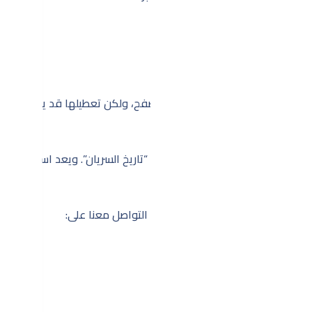
ك التحكم فيها عبر إعدادات المتصفح، ولكن تعطيلها قد يؤثر على تجر
رات على هذه الصفحة مع تحديث “تاريخ السريان”. ويعد استمرارك في ا
و طريقة تعاملنا مع بياناتك، يرجى التواصل معنا على: