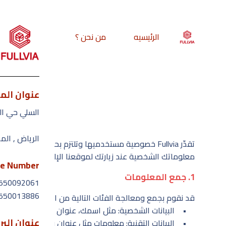
الرئيسيه
من نحن ؟
خدماتنا
عنوان الم
السلي حي ال
الرياض , الم
تقدّر Fullvia خصوصية مستخدميها وتلتزم بحمايتها
معلوماتك الشخصية عند زيارتك لموقعنا الإلكتروني. بالدخول
e Number
1. جمع المعلومات
550092061
550013886
قد نقوم بجمع ومعالجة الفئات التالية من البيانات:
• البيانات الشخصية: مثل اسمك، عنوان بريدك الإلكتروني، 
عنوان البر
• البيانات التقنية: معلومات مثل عنوان بروتوكول الإنترنت (IP)، نوع المتصفح، مواصفات الجهاز، نظام التشغيل، ونشاط التصفح، التي يتم جمعها تلقائيًا عبر الكوكيز وتقنيات مما