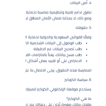
4. أمن البيانات
نطبق تدابير تقنية وتنظيمية مناسبة لحماية بياناتك الشخصية م
ومع ذلك، لا يمكننا ضمان الأمان المطلق لبياناتك.
5. حقوقك
وفقًا للقوانين السعودية والدولية لحماية البيانات، لك الحق 
• طلب الوصول إلى البيانات الشخصية التي نحتفظ بها عنك
• طلب تصحيح البيانات غير الدقيقة.
• طلب مسح بياناتك، رهناً بالالتزامات القانونية المعمول به
• الاعتراض على أو تقييد بعض أشكال المعالجة.
لممارسة هذه الحقوق، يرجى الاتصال بنا على البريد الإلكتروني: o@fullvia.co
6. سياسة الكوكيز
يستخدم موقعنا الإلكتروني الكوكيز لتمييزك عن غيرك من ال
ما هي الكوكيز؟
ملفات بيانات صغيرة تُخزن على جهازك عند زيارة الموقع، تُس