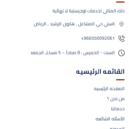
حلك المثالي لخدمات لوجيستية لا نهائية
السلي حي المشاعل , هارون الرشيد , الرياض
+966550092061
السبت - الخميس : 8 صباحآ – 5 مساءَ,
الجمعة:
مغلق
القائمه الرئيسيه
الصفحه الرئيسيه
من نحن ؟
خدماتنا
الأسئله الشائعه
المدونه