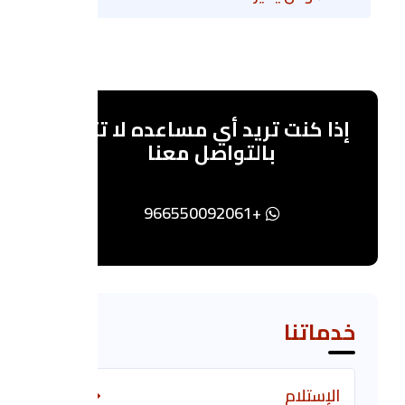
إذا كنت تريد أي مساعده لا تترد
بالتواصل معنا
+966550092061
خدماتنا
الإستلام