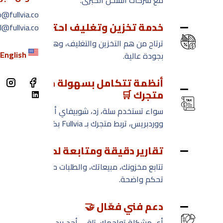
مع شركات الشحن الكبرى.
تواص
o@fullvia.co
خدمة تخزين وتغليف احترافية 📦
l@fullvia.co
المد
ترتاح من هم التخزين والتغليف، وهم يتولونها
لغة
English
بجودة عالية.
أنظمة تتكامل بسهولة مع
h
متجرك 🛒
سواء تستخدم سلة، زد، شوبيفاي أو
ووردبريس، تربط متجرك بـ Fullvia بكل سلاسة.
تقارير دقيقة ومتابعة لحظية 📊
تتابع مخزونك، مبيعاتك، والطلبات من لوحة
تحكم واضحة.
دعم فني فعّال 🤝
أي مشكلة تواجهك، تلقى أحد يرد ويساعدك