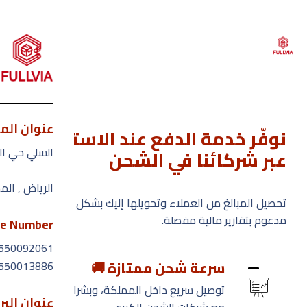
عنوان الم
نوفّر خدمة الدفع عند الاستلام
القائمة
السلي حي ال
عبر شركائنا في الشحن
الرياض , الم
الرئ
تحصيل المبالغ من العملاء وتحويلها إليك بشكل دوري
مدعوم بتقارير مالية مفصلة.
من ن
e Number
550092061
خدمات
سرعة شحن ممتازة 🚚
550013886
الأس
توصيل سريع داخل المملكة، وبشراكات قوية
عنوان البر