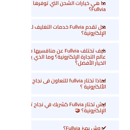
ما هي خيارات الشحن التي توفرها
Fullvia؟
هل تقدم Fullvia خدمات التغليف للمتاجر
الإلكترونية؟
كيف تختلف Fullvia عن منافسيها في
عالم التجارة الإلكترونية؟ وما الذي يجعلها
الخيار الأفضل؟
لماذا تختار fullvia للتعاون فى نجاح تجارتك
الألكترونية ؟
ليش تختار Fullvia كشريك في نجاح تجارتك
الإلكترونية؟ 🤝
✅ وش يميز Fullvia؟