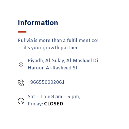
Information
Fullvia is more than a fulfillment company
— it’s your growth partner.
Riyadh, Al-Sulay, Al-Mashael District,
Haroun Al-Rasheed St.
+966550092061
Sat – Thu: 8 am – 5 pm,
Friday:
CLOSED