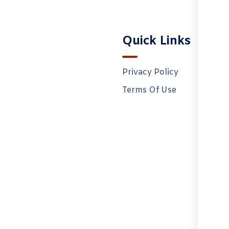
Menu
Quick Links
Home
Privacy Policy
Who we Are ?
Terms Of Use
Services
Our Blog
Contact Us