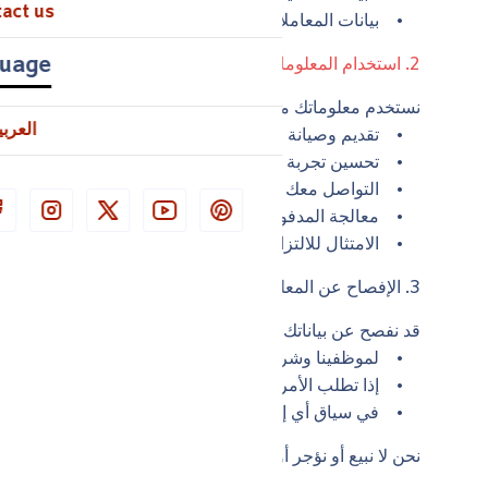
act us
• بيانات المعاملات: معلومات متعلقة بالخدمات التي تشتريه
uage
2. استخدام المعلومات
نستخدم معلوماتك من أجل:
العربي
• تقديم وصيانة الموقع والخدمات.
• تحسين تجربة المستخدم وتخصيصها وتطويرها.
• التواصل معك بخصوص التحديثات أو العروض أو الدعم.
• معالجة المدفوعات والطلبات والتوصيل عند الاقتضاء.
• الامتثال للالتزامات القانونية وفرض شروطنا وسياساتنا.
3. الإفصاح عن المعلومات
قد نفصح عن بياناتك الشخصية:
• لموظفينا وشركاتنا التابعة وشركائنا ومزودي الخدمة حس
• إذا تطلب الأمر ذلك بموجب القانون أو التنظيم أو طلب ق
• في سياق أي إجراءات قانونية حالية أو متوقعة.
نحن لا نبيع أو نؤجر أو نتاجر بمعلوماتك الشخصية لأطراف ثالثة