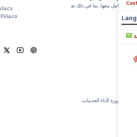
Cont
ا أو تتعامل معها، بما في ذلك تفاصيل الفوترة والشحن.
Via.co
llVia.co
Lang
ة
ب الضرورة لأداء الخدمات.
انوني.
.