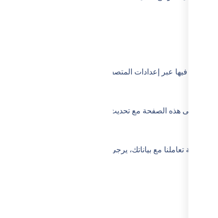
 التحكم فيها عبر إعدادات المتصفح، ولكن تعطيلها قد يؤثر على تجربة 
رات على هذه الصفحة مع تحديث “تاريخ السريان”. ويعد استمرارك في اس
 طريقة تعاملنا مع بياناتك، يرجى التواصل معنا على: