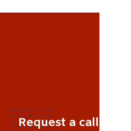
R
e
q
u
e
s
t
a
c
a
l
l
b
a
c
k