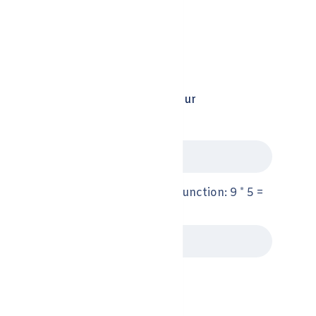
Our Newsletters
📩 Stay in the Loop: Sign Up for Our
Newsletter! 📩
Subscribe
Please solve the following math function: 9 * 5 =
?