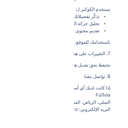
نستخدم الكوكيز لـ:
• تذكّر تفضيلاتك وإعداداتك.
• تحليل حركة الموقع وأدائه.
• تقديم محتوى وإعلانات مخصصة.
باستخدامك للموقع، فإنك توافق على استخدام الكوكيز. ويمكنك
7. التغييرات على هذه السياسة
نحتفظ بحق تعديل هذه السياسة في أي وقت. وسيتم نشر التغيي
8. تواصل معنا
إذا كانت لديك أي أسئلة أو استفسارات بخصوص هذه السياسة أو
Fullvia
السلي، الرياض، المملكة العربية السعودية
البريد الإلكتروني: info@fullvia.co