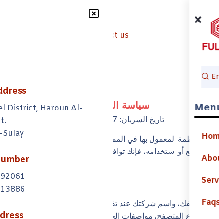
Services
Faqs
Contact us
ddress
سياسة الخصوصية
Men
l District, Haroun Al-
تاريخ السريان: 07 أغسطس 2025
t.
l-Sulay
Ho
وفقًا للقوانين والأنظمة المعمول بها في المملكة العربية السعودية. تصف ه
إلى الموقع أو استخدامه، فإنك توافق على الممارسات الواردة في هذه ا
Abo
Number
092061
Serv
013886
Faq
رقم هاتفك، واسم شركتك عند تقديمها طوعًا عبر نماذج الموقع.
dress
ماثلة.