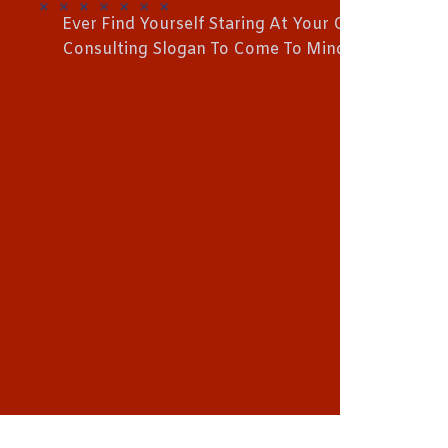
Ever Find Yourself Staring At Your Computer Sc
Consulting Slogan To Come To Mind? Oftentimes