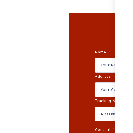
Name
Address
Tracking Number
Content