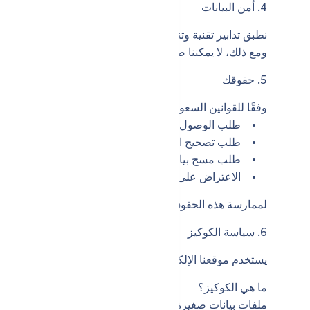
4. أمن البيانات
نطبق تدابير تقنية وتنظيمية مناسبة لحماية بياناتك الشخصية م
ومع ذلك، لا يمكننا ضمان الأمان المطلق لبياناتك.
5. حقوقك
وفقًا للقوانين السعودية والدولية لحماية البيانات، لك الحق في
• طلب الوصول إلى البيانات الشخصية التي نحتفظ بها عن
• طلب تصحيح البيانات غير الدقيقة.
• طلب مسح بياناتك، رهناً بالالتزامات القانونية المعمول به
• الاعتراض على أو تقييد بعض أشكال المعالجة.
لممارسة هذه الحقوق، يرجى الاتصال بنا على البريد الإلكتروني: fo@fullvia.co
6. سياسة الكوكيز
يستخدم موقعنا الإلكتروني الكوكيز لتمييزك عن غيرك من ال
ما هي الكوكيز؟
ملفات بيانات صغيرة تُخزن على جهازك عند زيارة الموقع، تُس