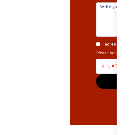
reen A Good
I agree to the
Te
Please solve the fol