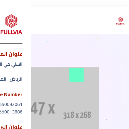
عنوان الم
ا
السلي حي ال
الرياض , الم
e Number
550092061
550013886
عنوان البر