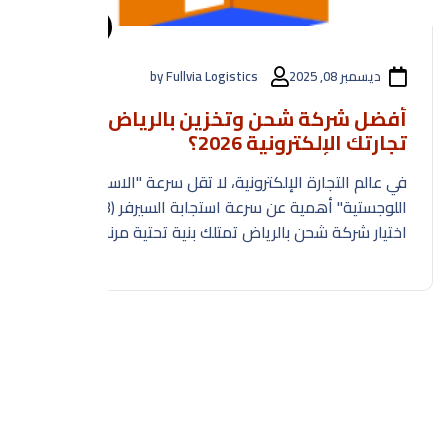
الشحن
ديسمبر 08, 2025
by Fullvia Logistics
أفضل شركة شحن وتخزين بالرياض لنمو
تجارتك الإلكترونية 2026؟
في عالم التجارة الإلكترونية، لا تقل سرعة "الاستجابة
اللوجستية" أهمية عن سرعة استجابة السيرفر (TTFB). إن
اختيار شركة شحن بالرياض تمتلك بنية تحتية مرنة
وموثوقة هو العامل الحاسم في تحسين تجربة العميل
(UX) وتقليل معدلات الارتداد (Cart Abandonment)
الناتجة عن تأخر التوصيل. نحن في Fullvia ندرك أن سلاسل
الإمداد هي الـ Backend الحقيقي لمتجرك، ولذلك صممنا
خدماتنا لتكون الحل الأمثل للمتاجر التي تبحث عن الكف