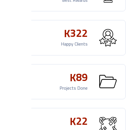
Best Awards
3
2
2
K
Happy Clients
8
9
K
Projects Done
2
2
K