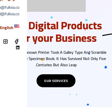
o@fullvia.co
l@fullvia.co
Get Digital
Products
ل
English
For your Business
When An Unknown Printer Took A Galley Type And Scramble
Make A Type Specimen Book. It Has Survived Not Only Five
Centuries But Also Leap.
OUR SERVICES