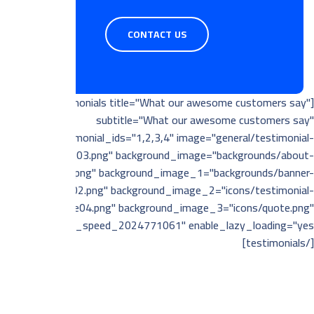
CONTACT US
[testimonials title="What our awesome customers say"
subtitle="What our awesome customers say"
testimonial_ids="1,2,3,4" image="general/testimonial-
img03.png" background_image="backgrounds/about-
shape06.png" background_image_1="backgrounds/banner-
shape02.png" background_image_2="icons/testimonial-
shape04.png" background_image_3="icons/quote.png"
class="page_speed_2024771061" enable_lazy_loading="yes"]
[/testimonials]