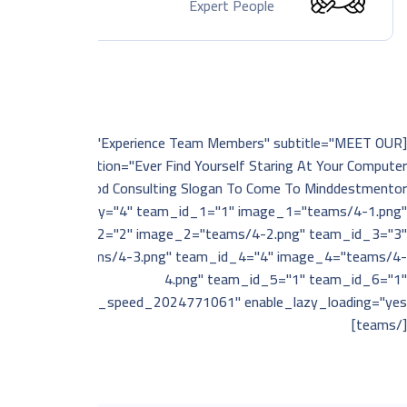
Expert People
[teams title="Experience Team Members" subtitle="MEET OUR
TEAM" description="Ever Find Yourself Staring At Your Computer
Screen A Good Consulting Slogan To Come To Minddestmentor
Area" quantity="4" team_id_1="1" image_1="teams/4-1.png"
team_id_2="2" image_2="teams/4-2.png" team_id_3="3"
image_3="teams/4-3.png" team_id_4="4" image_4="teams/4-
4.png" team_id_5="1" team_id_6="1"
class="page_speed_2024771061" enable_lazy_loading="yes"]
[/teams]